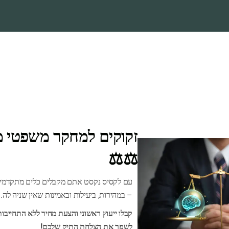
זקוקים למחקר משפטי מה
⚖️⚖️
Ensaf
. All Rights Reserved.
2026 By
עם לקסיס נקסט אתם מקבלים כלים מתקדמים
– במהירות, ביעילות ובאמינות שאין שניה לה.
קבלו ייעוץ ראשוני והצעת מחיר ללא התחייבות
לשפר את הצלחת התיק שלכם!