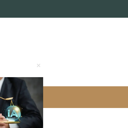
Close
this
module