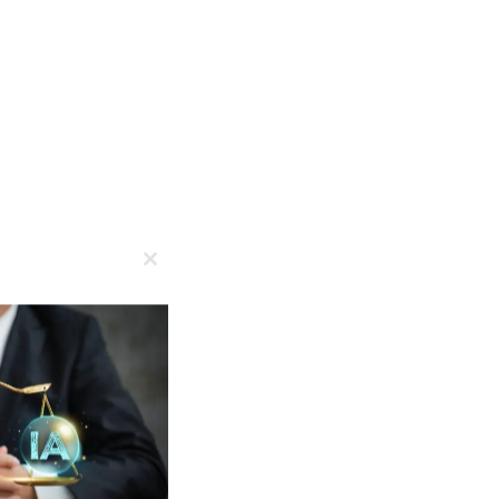
Close
this
module