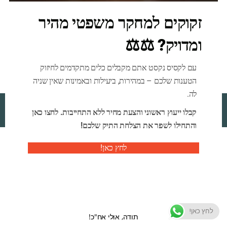
זקוקים למחקר משפטי מהיר
משהו מתבשל! אנחנו עובדים על החנות שלנו, והיא תושק בקרוב!
ומדויק? ⚖️⚖️
עם לקסיס נקסט אתם מקבלים כלים מתקדמים לחיזוק
הטענות שלכם – במהירות, ביעילות ובאמינות שאין שניה
לה.
Ensaf
. All Rights Reserved.
2026 By
קבלו ייעוץ ראשוני והצעת מחיר ללא התחייבות. לחצו כאן
והתחילו לשפר את הצלחת התיק שלכם!
לחץ כאן!
לחץ כאן!
תודה, אולי אח"כ!