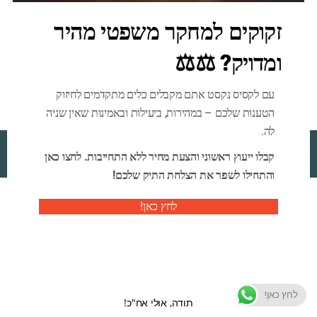
זקוקים למחקר משפטי מהיר
משהו מתבשל! אנחנו עובדים על החנות שלנו, והיא תושק בקרוב!
ומדויק? ⚖️⚖️
עם לקסיס נקסט אתם מקבלים כלים מתקדמים לחיזוק
הטענות שלכם – במהירות, ביעילות ובאמינות שאין שניה
לה.
Ensaf
. All Rights Reserved.
2026 By
קבלו ייעוץ ראשוני והצעת מחיר ללא התחייבות. לחצו כאן
והתחילו לשפר את הצלחת התיק שלכם!
לחץ כאן!
לחץ כאן!
תודה, אולי אח"כ!