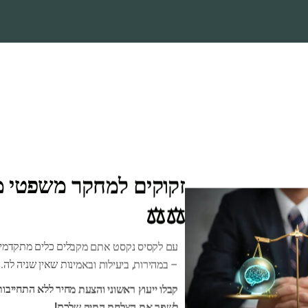
זקוקים למחקר משפטי מה
⚖️⚖️
עם לקסיס נקסט אתם מקבלים כלים מתקדמים
Ensaf
. All Rights Reserved.
2026 By
– במהירות, ביעילות ובאמינות שאין שניה לה.
קבלו ייעוץ ראשוני והצעת מחיר ללא התחייבות
לשפר את הצלחת התיק שלכם!