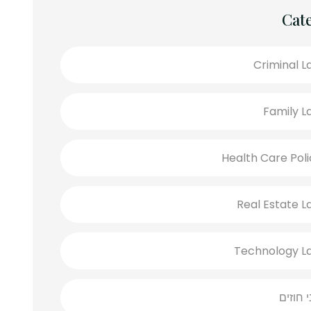
Cat
Criminal L
Family L
Health Care Poli
Real Estate L
Technology L
י חוזים