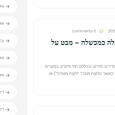
aw
aw
0 Comments
תגלה כמכשלה – מבט על
cy
aw
ים חוזיים, ובכללם חוזי פיקדון. במקרים
 כאשר הלקוח מוגדר “לקוח מועדף”) או
aw
דינ
די