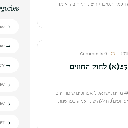
כמה “נסיבות חיצוניות” – בהן אומד
egories
aw
aw
0 Comments
הלכת אפרופים לאור תיקון סעיף 25(א) לחוק החוזים
cy
aw
מבוא הלכת אפרופים, שנפסקה בפרשת ‎ע”א 4628/93 מדינת ישראל נ’ אפרופים שיכון וייזום
26 (1995) (להלן: הלכת אפרופים), חוללה שינוי עמוק בפרשנות
aw
דינ