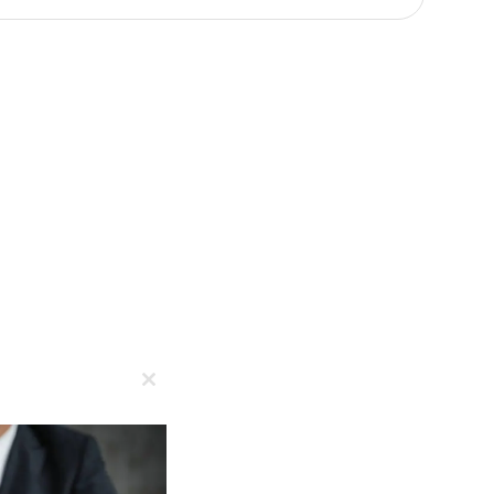
Close
this
module