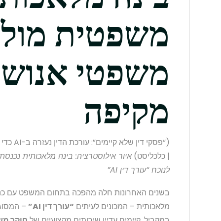
משפטית מול 
משפטי אנושי
מקיפה
(“פסקי די
| כלכליסט)
איור אילוסטרציה: בינה מלאכותית נכנסת
לנוכח “עורך דין AI”
בשנים האחרונות חלה מהפכה בתחום המשפט עם כניס
מלאכותית – המכונים לעיתים
“עורך דין AI”
– המסוגל
במקביל, קיימים עדיין שירותים מקצועיים של
חוקר מש