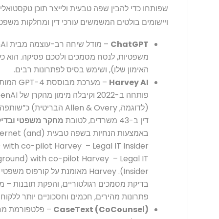
שפותחו כדי להבין שפה טבעית ולייצר תוכן טקסטואלי
ויישומים בולטים המשמשים עורכי דין ומחלקות משפטי
ChatGPT
משפטיות, לנסח מסמכים ולסכם פסיקה. הוא כלי 
האימון שלו), ושימש בסיס לפתרונות רבים.
Harvey AI
דין ב-43 משרדים, לטובת
מחקר משפטי ובדיקת נאותות 
באמצעות הנחיות בשפ
round) with co-pilot Harvey – Legal IT
Insider). Harvey מאומנת על קורפוס
בדיקת מסמכים רגולטוריים, והפקת תובנות – 
פתרונות מהירים, חכמים וחסכוניים יותר ללקוחו
CaseText (CoCounsel)
– פלטפורמת מחק