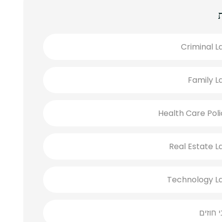
Criminal L
Family L
Health Care Poli
Real Estate L
Technology L
י חוזים