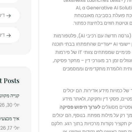
מהימנות בגיבוי אסמכתאות ולמנוע הפניות שגויות (LexisNexis Launches Lexis+
AI, a Generative AI Solut
דינ
Citations | LexisNe). המערכת פועלת בסביבה מאובטחת
וטיוטת חוזים בלחיצת כפתור.
די
כלים נוספים בזירה כוללים את Westlaw Precision (גרסה חדשה עם רכיבי AI), פלטפורמות
ו-Fastcase/Vlex, וכן יישומי AI ייעודיים שהתפתחו בבתי תוכנה
משפטיים. גם מודלים פתוחים כמו GPT מוזנים לכלים פנימיים שמפתחים צוותי IT של פירמות
זלים זמן רב מעורכי דין – מחקר פסיקה,
כותית הלומדת מתקדימים וממסמכים
t Posts
בוד מהיר של כמויות מידע אדירות. הם יכולים
קנייה מקוו
ים, פסקי דין וחקיקה, ולאתר מידע
יולי 30, 2026
לערוך חיפוש פסיקה
ך רק על מילות מפתח. בנוסף, הם יכולים
איך מבצעים
ק תקציר נקודות מרכזיות בתוך רגע. חלקם
יולי 17, 2026
ח חוזה ראשוני לפי נקודות שהוזנו, או