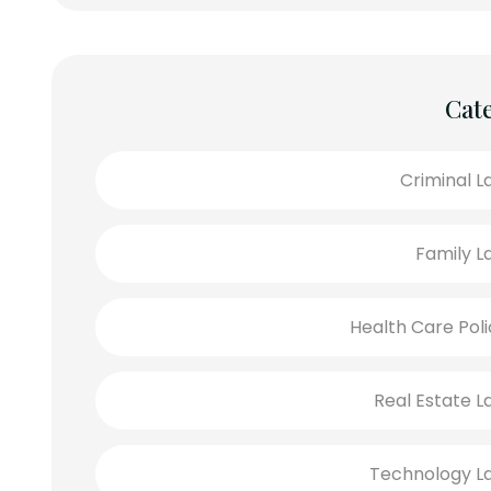
Cat
Criminal L
Family L
Health Care Poli
Real Estate L
Technology L