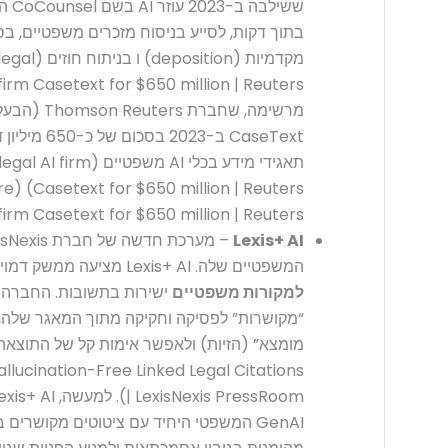
בתוך דקות, לסייע בניסוח מזכרים משפטיים, ב
מקדמיות (n
CaseText ב-3
תאגידי מידע בכלי AI 
quire
 firm Casetext for $650 million | Reuters).
Lexis+ AI
המשפטיים שלה. Lexis+ AI מציעה ממשק דמוי צ’אט לביצוע חיפוש
למקורות משפטיים
ישירות בתשובות. החברה ט
“מקושרות” לפסיקה וחקיקה מתוך המאגר שלה, ב
allucination-Free Linked Legal Citations
GenAI המשפטי היחיד עם ציטוטים מקושרי