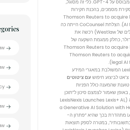
ששילבה ב-2023 עוזר AI בשם CoCounsel המבוסס על GPT-4. כלי זה מסוגל,
סקירת מסמכים, בהכנת חקירות
depositio) ו בניתוח חוזים (Thomson Reuters to acquire legal
AI firm Casetext for $650 million | Reuters). הצלחת CoCounsel הייתה כה
egories
מרשימה, שחברת Thomson Reuters (הבעלים של Westlaw) רכשה את
202 בסכום של כ-650 מיליון דולר, כחלק ממגמת השקעה של
משפטיים (Thomson Reuters to acquire legal AI firm
aw
Casetext for $650 million | Reuters) (Thomson Reuters to ac
legal AI
aw
– מערכת חדשה של חברת LexisNexis המשולבת במאגרי המידע
עם ציטוטים
וענת שהמענה כולל הפניות
cy
אופן שאמור לצמצם סיכון ל”תוכן
מומצא” (הזיות) ולאפשר אימות קל של התוצאה (LexisNexis Launches Lexis+ AI,
aw
a Generative AI Solution with H
| LexisNexis PressRoom). למעשה, Lexis+ AI מתהדרת בכך שהיא “פתרון ה-
ם בתשובותיו”, במטרה לספק תוצאות
aw