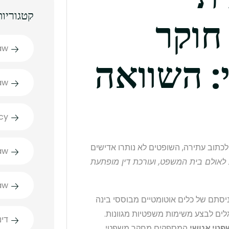
קטגוריות
חוקר
aw
: השוואה
aw
cy
ן שלא קיימים”: עורכת הדין נעזרה ב-AI כדי לכתוב עתירה, השופטים לא נותרו אדישים
aw
 לאולם בית המשפט, ועורכת דין מופתעת
aw
תם של כלים אוטומטיים מבוססי בינה
ים לבצע משימות משפטיות מגוונות.
דינ
פטי אנושי
המספקים מחקר משפטי