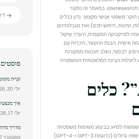
lawresearch.c
. במאמר זה נסקור
די
ההבדלים בין שימוש ב”עורך דין AI” לבין חוקר משפטי אנושי מקצועי. נדון בכלים
ות, זמינות, חיפוש חכם) ואת מגבלותיהם
אמה לפרקטיקה המקומית, היעדר שיקול
אמה אישית, הבנת ההקשר, היכרות עם
סיון. לבסוף, נשלב תובנות ממקורות
חקרים, בנוגע ליעילות הבינה המלאכותית המשפטית
פוסטים 
קנייה מקוו
מהו “עורך דין AI”? כלים
יולי 30, 2026
ם
איך מבצעים
יולי 17, 2026
משמשות לסיוע בביצוע משימות משפטיות
מדריך מידו
באופן אוטומטי. מערכות אלו מבוססות לרוב על מודלי שפה גדולים (כדוגמת GPT-3 ו-GPT-4)
אוקטובר 21, 2025