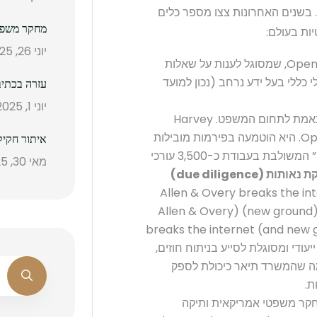
. בשנים האחרונות צצו מספר כלים
מחקר משפטי
ות בעולם:
יוני 26, 2025
– מודל שיחה רב-עוצמה מבית OpenAI, שמסוגל לענות על שאלות
כללי בעל ידע נרחב (נכון למועד
עזרה בכתיב
יוני 1, 2025
– מערכת מבוססת GPT-4 המותאמת לתחום המשפט. Harvey
פותחה ב-2022 וקיבלה מימון מהקרן של OpenAI. היא הוטמעה בפירמות מובילות
איתור חקיק
(לדוגמה, Allen & Overy הבריטית) כ”שותפה” המשולבת בעבודת כ-3,500 עורכי
מאי 30, 2025
(due diligence)
ה טבעית (Allen & Overy breaks the internet (and
new ground) with co-pilot Harvey – Legal IT Insider) (Allen & Overy
breaks the internet (and new g
 משפטי ייעודי ומסוגלת לסייע בניתוח חוזים,
מה שהמשרד תיאר כיכולת לספק
ת.
ר משפטי אמריקאית ותיקה