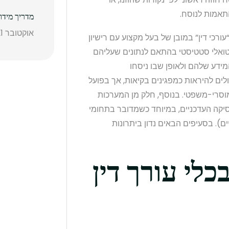
תאמות לנוסח.
מדריך מידו
אוקטובר 21, 2025
ן שכלי ה-AI אינם “עורכי דין” במובן של בעל מקצוע עם רישיון
טואלי סטטיסטי בהתאם לנתונים שעליהם
מידע שלהם ולאופן שבו ניסחו
ים את השאלות. מודלים כמו ChatGPT עלולים להיראות כמפגינים בקיאות, אך בפועל
מוסרי-משפטי. בנוסף, חלק מן המערכות
פסיקה העדכניים, במיוחד כשמדובר בתחומי
ם). בסעיפים הבאים נדון ביתרונות
כלי עורך דין