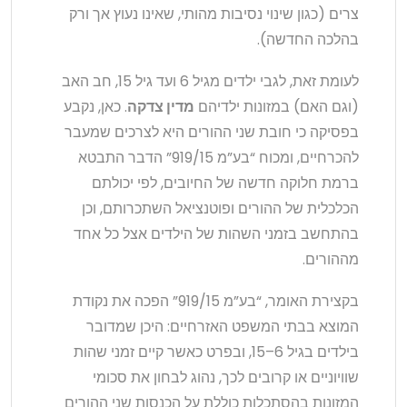
צרים (כגון שינוי נסיבות מהותי, שאינו נעוץ אך ורק
בהלכה החדשה).
לעומת זאת, לגבי ילדים מגיל 6 ועד גיל 15, חב האב
(וגם האם) במזונות ילדיהם
מדין צדקה
. כאן, נקבע
בפסיקה כי חובת שני ההורים היא לצרכים שמעבר
להכרחיים, ומכוח “בע”מ 919/15” הדבר התבטא
ברמת חלוקה חדשה של החיובים, לפי יכולתם
הכלכלית של ההורים ופוטנציאל השתכרותם, וכן
בהתחשב בזמני השהות של הילדים אצל כל אחד
מההורים.
בקצירת האומר, “בע”מ 919/15” הפכה את נקודת
המוצא בבתי המשפט האזרחיים: היכן שמדובר
בילדים בגיל 6–15, ובפרט כאשר קיים זמני שהות
שוויוניים או קרובים לכך, נהוג לבחון את סכומי
המזונות בהסתכלות כוללת על הכנסות שני ההורים