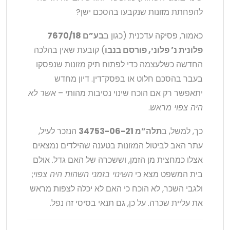
להפחתת מזונות שנקבעו בהסכם ישן?
כאמור, פסיקה עדכנית (כגון ב
בע”ם 7670/18
פלונית נ’ פלוני, פורסם בנבו
) קובעת שאין בהלכה
החדשה כשלעצמה כדי לפתוח תיק מזונות שנפסקו
בעבר בהסכם חלוט או בפסק־דין. דיון מחדש
יתאפשר רק אם הוכח שינוי נסיבות מהותי –
אשר לא
היה צפוי מראש
.
כך, למשל, ב
תלה”מ 34753-06-21
הנזכר לעיל,
עתר האב לביטול המזונות בטענה שהילדים נמצאים
אצלו כמחצית מן הזמן, וששכרה של האם גדל. אולם
בית המשפט מצא כי
השינוי בזמני השהות היה צפוי
;
ולגבי השכר, לא הוכח כי האם לא יכלה לצפות מראש
את עליית שכרה. על כן, גם תנאי בסיסי זה נפל.