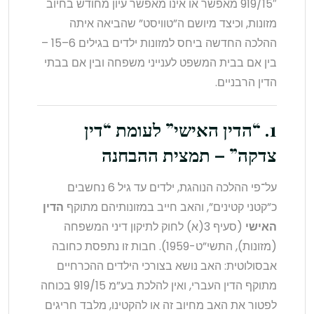
919/15″ מאפשר או אינו מאפשר עיון מחודש בחיוב
מזונות, וכיצד מיושם ה”טוויסט” שהביאה איתה
ההלכה החדשה ביחס למזונות ילדים בגילים 6–15 –
בין אם בבית המשפט לענייני משפחה ובין אם בבתי
הדין הרבניים.
1. “הדין האישי” לעומת “דין
צדקה” – תמצית ההבחנה
על־פי ההלכה הנוהגת, ילדים עד גיל 6 נחשבים
כ”קטני קטינים”, והאב חייב במזונותיהם מתוקף
הדין
האישי
(סעיף 3(א) לחוק לתיקון דיני המשפחה
(מזונות), התשי”ט-1959). חבות זו נתפסת כחובה
אבסולוטית: האב נושא בצורכי הילדים ההכרחיים
מתוקף הדין העברי, ואין להלכת בע”מ 919/15 בכוחה
לפטור את האב מחיוב זה או להקטינו, מלבד חריגים