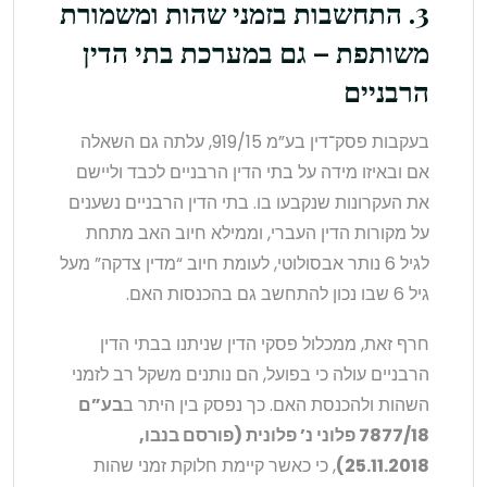
3. התחשבות בזמני שהות ומשמורת
משותפת – גם במערכת בתי הדין
הרבניים
בעקבות פסק־דין בע”מ 919/15, עלתה גם השאלה
אם ובאיזו מידה על בתי הדין הרבניים לכבד וליישם
את העקרונות שנקבעו בו. בתי הדין הרבניים נשענים
על מקורות הדין העברי, וממילא חיוב האב מתחת
לגיל 6 נותר אבסולוטי, לעומת חיוב “מדין צדקה” מעל
גיל 6 שבו נכון להתחשב גם בהכנסות האם.
חרף זאת, ממכלול פסקי הדין שניתנו בבתי הדין
הרבניים עולה כי בפועל, הם נותנים משקל רב לזמני
השהות ולהכנסת האם. כך נפסק בין היתר ב
בע”ם
7877/18 פלוני נ’ פלונית (פורסם בנבו,
25.11.2018)
, כי כאשר קיימת חלוקת זמני שהות