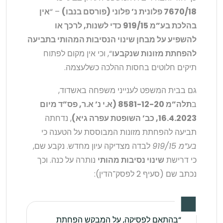
7670/18 פלונית נ’ פלוני (פורסם בנבו)
– “
אין
בהלכת בע”מ 919/15 כדי לשנות, לרכך או
להשפיע על מבחן שינוי הנסיבות המהותי בתביעה
להפחתת מזונות שנקבעו
“, וכי אין מקום לפתוח
תיקים חלוטים בחסות ההלכה כשלעצמה.
גם בבית המשפט לענייני משפחה באשדוד,
ב
תלה”מ 8581-12-20 (א.י נ’ א.ר, פס”ד מיום
16.4.2023, כב’ השופטת עפרה גיא)
, נדחתה
תביעה להפחתת מזונות המבוססת על הטענה כי
בע”מ 919/15
לבדה מצדיקה עיון מחדש. נקבע שם,
כי דרישת
שינוי נסיבות מהותי
נותרה על כנה. וכך
נכתב שם (סעיף 2 לפסק־הדין):
“בהתאם לפסיקה, על המבקש הפחתת