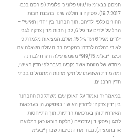
המכונן בבע”מ 919/15 פלוני נ’ פלונית (פורסם בנבו,
19.7.2017). פסיקה זו חוללה שינוי בהבנת חבות
ההורים כלפי ילדיהם, תוך הבחנה בין “הדין האישי” –
החל על ילדים עד גיל 6, לבין חבות מדין צדקה לגבי
ילדים מגיל 6 ועד גיל 15. אולם, המציאות מלמדת כי
לא די בהלכה לבדה: במקרים רבים עולה השאלה אם
וכיצד “בע”מ 919/15” משמש עילה חוזרת לבחינה
מחדש של מזונות אשר נקבעו בעבר לפי הדין האישי,
ומה מידת השפעתו על תיקי מזונות המתנהלים בבתי
הדין הרבניים.
במאמר זה נעמוד על האופן שבו משתקפת ההבחנה
בין “דין צדקה” ל”הדין האישי” בפסיקה, הן בערכאות
האזרחיות והן בערכאות הדתיות, תוך התייחסות
למגוון פסקי דין עדכניים (חלקם הובאו כאן במלואם
או בתמצית). נבחן את הנסיבות שבהן “בע”מ