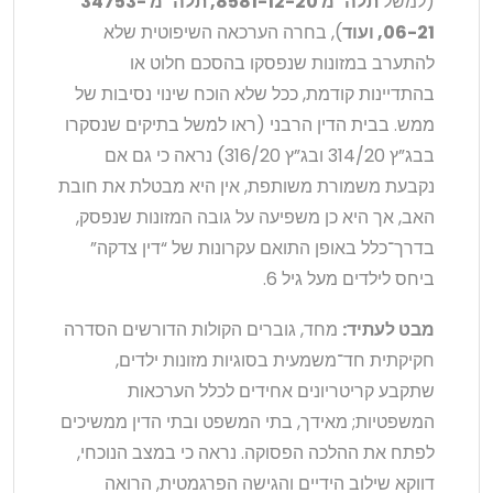
(למשל
תלה”מ 8581-12-20, תלה”מ 34753-
06-21, ועוד
), בחרה הערכאה השיפוטית שלא
להתערב במזונות שנפסקו בהסכם חלוט או
בהתדיינות קודמת, ככל שלא הוכח שינוי נסיבות של
ממש. בבית הדין הרבני (ראו למשל בתיקים שנסקרו
בבג”ץ 314/20 ובג”ץ 316/20) נראה כי גם אם
נקבעת משמורת משותפת, אין היא מבטלת את חובת
האב, אך היא כן משפיעה על גובה המזונות שנפסק,
בדרך־כלל באופן התואם עקרונות של “דין צדקה”
ביחס לילדים מעל גיל 6.
מבט לעתיד:
מחד, גוברים הקולות הדורשים הסדרה
חקיקתית חד־משמעית בסוגיות מזונות ילדים,
שתקבע קריטריונים אחידים לכלל הערכאות
המשפטיות; מאידך, בתי המשפט ובתי הדין ממשיכים
לפתח את ההלכה הפסוקה. נראה כי במצב הנוכחי,
דווקא שילוב הידיים והגישה הפרגמטית, הרואה