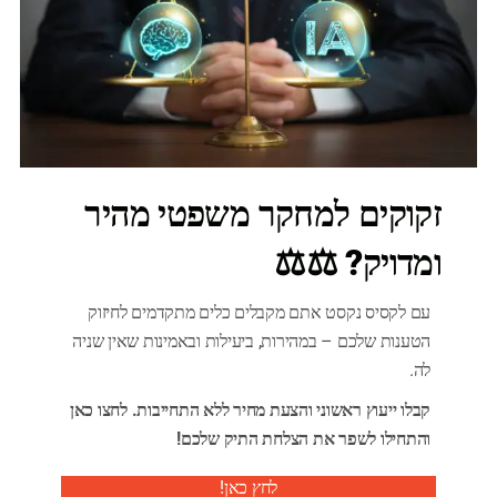
דיני משפחה
Recent Posts
זקוקים למחקר משפטי מהיר
קנייה מקוונת של הנעלה מעלה שאלות
ומדויק? ⚖️⚖️
יולי 30, 2026
עם לקסיס נקסט אתם מקבלים כלים מתקדמים לחיזוק
איך מבצעים מחקר משפטי לפני כתיבת
הטענות שלכם – במהירות, ביעילות ובאמינות שאין שניה
יולי 17, 2026
לה.
קבלו ייעוץ ראשוני והצעת מחיר ללא התחייבות. לחצו כאן
מדריך מידות סנדלים מקראיים: כיצד למצוא
והתחילו לשפר את הצלחת התיק שלכם!
אוקטובר 21, 2025
לחץ כאן!