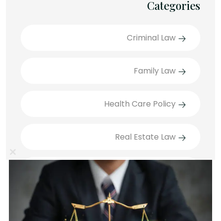
Categories
Criminal Law
Family Law
Health Care Policy
Real Estate Law
lose
Technology Law
this
ule
דיני חוזים