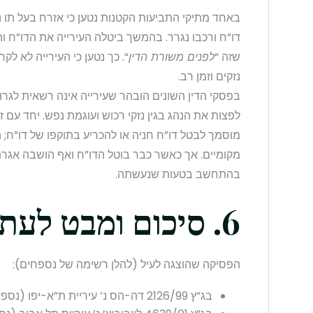
באחד מתיקי התביעות הקטנות נטען כי אזרח בעל תו נכה
דו”ח ורכבו נגרר. בהמשך ביטלה העירייה את הדו”ח ו
שזה “
לפנים משורת הדין
“. כך נטען כי העירייה לא ל
נזקים וזמן רב.
בפסקי הדין השונים הובהר שעירייה אינה רשאית לגרור
לפצות את הנהג בגין נזקי רכוש ועוגמת נפש. יחד עם 
מוסמך לבטל דו”ח חניה או להכריע בתוקפו של דו”ח;
מקומיים. אך כאשר כבר בוטל הדו”ח ואף הושבה אגרת 
בהתחשב בטעות שנעשתה.
6. סיכום ומבט לעתיד
הפסיקה שהוצגה לעיל (להלן רשימה של נספחים):
בג”ץ 2126/99 דה-הס נ’ עיריית ת”א-יפו (נספח ו’),