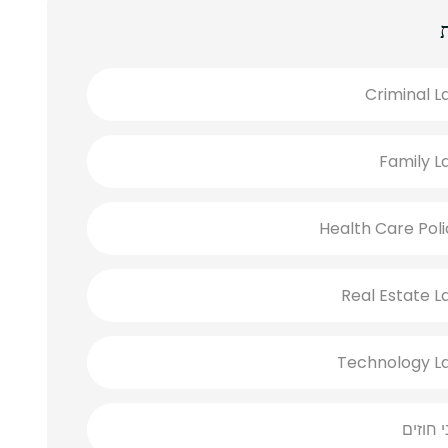
Criminal L
Family L
Health Care Poli
Real Estate L
Technology L
י חוזים