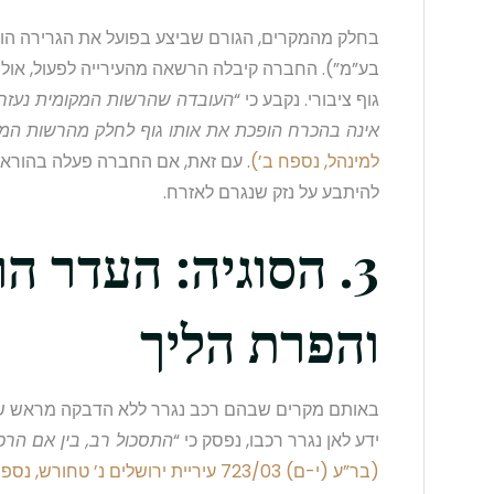
בחלק מהמקרים, הגורם שביצע בפועל את הגרירה הוא
בע”מ”). החברה קיבלה הרשאה מהעירייה לפעול, או
גוף ציבורי. נקבע כי “
העובדה שהרשות המקומית נעזרת
אינה בהכרח הופכת את אותו גוף לחלק מהרשות המ
למינהל, נספח ב’)
. עם זאת, אם החברה פעלה בהוראת ה
להיתבע על נזק שנגרם לאזרח.
3. הסוגיה: העדר ה
והפרת הליך
באותם מקרים שבהם רכב נגרר ללא הדבקה מראש של
ידע לאן נגרר רכבו, נפסק כי “
התסכול רב, בין אם הרכב
(בר”ע (י-ם) 723/03 עיריית ירושלים נ’ טחורש, נספח י”ד)