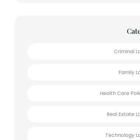
Cat
Criminal L
Family L
Health Care Poli
Real Estate L
Technology L