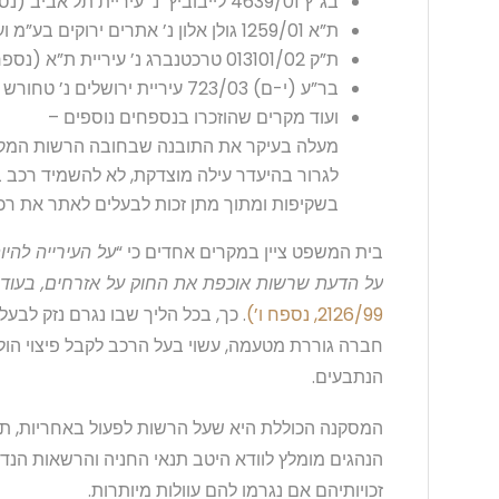
בג”ץ 4639/01 לייבוביץ’ נ’ עיריית תל אביב (נספח ז’),
ת”א 1259/01 גולן אלון נ’ אתרים ירוקים בע”מ ועיריית תל אביב (נספח ג’),
ת”ק 013101/02 טרכטנברג נ’ עיריית ת”א (נספח א’),
בר”ע (י-ם) 723/03 עיריית ירושלים נ’ טחורש (נספח י”ד),
ועוד מקרים שהוזכרו בנספחים נוספים –
מעלה בעיקר את התובנה שבחובה הרשות המקומ
לגרור בהיעדר עילה מוצדקת, לא להשמיד רכב 
בשקיפות ומתוך מתן זכות לבעלים לאתר את רכב
בית המשפט ציין במקרים אחדים כי “
על העירייה להי
על הדעת שרשות אוכפת את החוק על אזרחים, בעוד 
2126/99, נספח ו’)
. כך, בכל הליך שבו נגרם נזק לבע
חברה גוררת מטעמה, עשוי בעל הרכב לקבל פיצוי הולם
הנתבעים.
המסקנה הכוללת היא שעל הרשות לפעול באחריות, תוך 
הנהגים מומלץ לוודא היטב תנאי החניה והרשאות הנד
זכויותיהם אם נגרמו להם עוולות מיותרות.