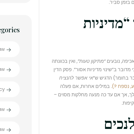
בזמן סביר.
 “מדיניות
egories
aw
כיפה, נובעים
“מתיקון טעות”
, ואין בכוונתה
aw
 מדובר ב”שינוי מדיניות אסור”. פסק הדין
אי אפשר להנציח
. במילים אחרות, אם פעלה
cy
אילך, אך אם עד כה מנעה מחלקות מסוים –
יפות.
aw
aw