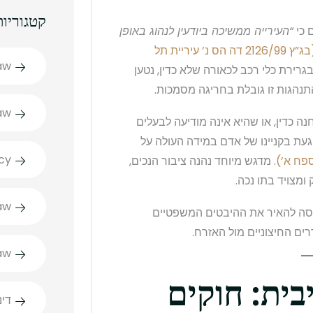
קטגוריות
 כי
“העירייה ממשיכה ביודעין לנהוג באופן
(בג”ץ 2126/99 דה הס נ’ עיריית תל
aw
בגרירת כלי רכב לכאורה שלא כדין, נטען
התנהגות זו גובלת בחריגה מסמכות.
aw
נה כדין, או שהיא אינה מודיעה לבעלים
געת בקניינו של אדם במידה העולה על
cy
. מדגש מיוחד נהנה ציבור הנכים,
מצויד בתו נכה.
aw
ננסה להאיר את ההיבטים המשפטיים
ים החיצוניים מול האזרח.
aw
בית: חוקים
דינ