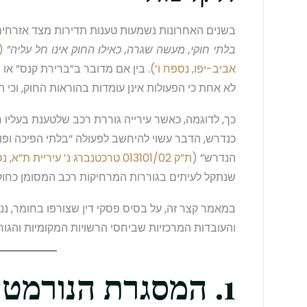
בשנים האחרונות נשמעות טענות תדירות מצד אזרחים
בלתי חוקי, מעשה שגרה, כאילו החוק אינו חל עליה”
אביב-יפו, נספח ו’)
. בין אם מדובר ב”ברירת קנס” או 
לא אחת כי הפעולות אינן עומדות בהוראות החוק, וכי 
כך, לדוגמה, כאשר עירייה גוררת רכב שלטענת בעליו ח
כנדרש, הדבר עשוי להיחשב לפעולה “בלתי הפיכה ופו
הנדרש”
(ת”ק 013101/02 טרכטנברג נ’ עיריית ת”א, נספח א’)
שנתקל לעיתים בגוררות המרחיקות רכב המסומן כחוק ו
במאמר קצר זה, על בסיס פסקי דין שצורפו בחומר, 
והעובדות המרכזיות שביחסי הרשויות המקומיות והגורר
1. המסגרת הנורמטי