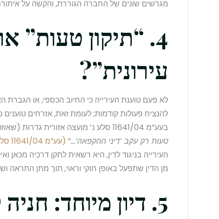
מגרשים שונים של החברה הגוררת, והקשה על איתורם 
4. “תיקון טעות” או
עירונית”?
לא פעם טוענת העירייה כי החיוב הכספי, או הגברת הא
להנציח פעולות קודמות; לעומת זאת, אזרחים טוענים כי
בעע”מ 11641/04 סלע נ’ מועצה אזורית גדרות (שאוזכר בחומר) הדגיש ש”
טעות רק עקב ‘דיני ההקפאה’…
”
(עע”מ 11641/04 סלע, נספח ?)
העירייה בניגוד לדין, היא רשאית לתקן דרכיה מכאן ו
מן הדין שתפעל באופן חוקי וראוי, תוך מתן התראה ושק
5. דיון מיוחד: חניה לנכים