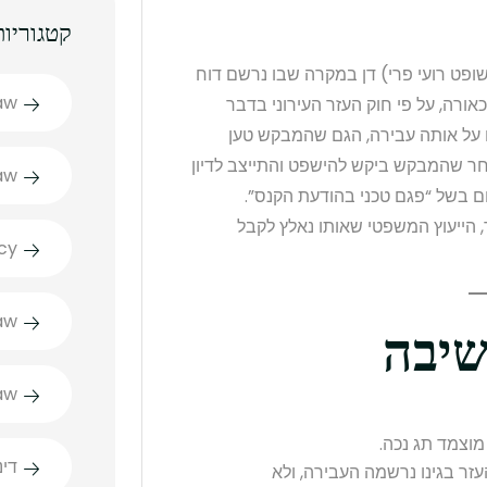
קטגוריות
ופט רועי פרי) דן במקרה שבו נרשם דוח
aw
אורה, על פי חוק העזר העירוני בדבר
ם על אותה עבירה, הגם שהמבקש טען
ת הגנות חוק חניית נכים, תשנ”ד-1993. לאחר שהמבקש ביקש להישפט והתייצב לדיון
aw
 בשל “פגם טכני בהודעת הקנס”.
 הייעוץ המשפטי שאותו נאלץ לקבל
cy
aw
שיבה
aw
מוצמד תג נכה.
דינ
עזר בגינו נרשמה העבירה, ולא