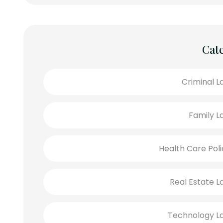
Cat
Criminal L
Family L
Health Care Poli
Real Estate L
Technology L