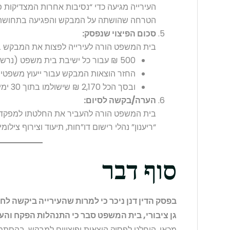
העירייה מגיעה כדי “נסיבות אחרות המצדיקות פי
הטרחה שהושתה על המבקש והפגיעה בתחושת
סכום הפיצוי שנפסק:
בית המשפט הורה לעירייה לפצות את המבקש ב
500 ₪ עבור כל ישיבת בית משפט (נרשמו שתי ישיבות),
החזר הוצאות המבקש עבור ייעוץ משפטי בסך 170
ובסך הכל 2,170 ₪ שישולמו בתוך 30 ימים.
הערה/בקשה לסיום:
בית המשפט הורה להעביר את החלטתו למפקד ה
“ריענון” נהלי רישום דו”חות, תיעוד וצירוף צילו
סוף דבר
בפסק הדין דנן ניכר כי למרות שהעירייה ביקשה לח
גן ציבורי, בית המשפט סבר כי התנהלות הפקח והע