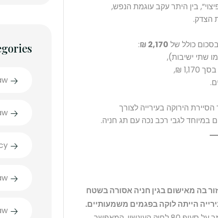
צוי”, בין היתר עקב עוגמת הנפש,
 הצדק.
סכום כולל של
2,170 ₪
:
egories
1, ₪,
aw
סיירת הירוקה בעירייה לצורך
aw
מים במיוחד לגבי רכב נכה עם תג חניה.
cy
aw
זור בה מאישום בגין חניה אסורה בשטח
ירייה הייתה לוקה בפגמים משמעותיים.
aw
מכאן, הוחלט לפסוק הוצאות ופיצויים למבקש, בהסתמך על סעיף 80 לחוק העונשין, המאפשר