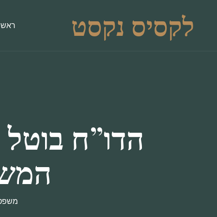
לקסיס נקסט
ראשי
הדו”ח בוטל 
המשפ
משפט