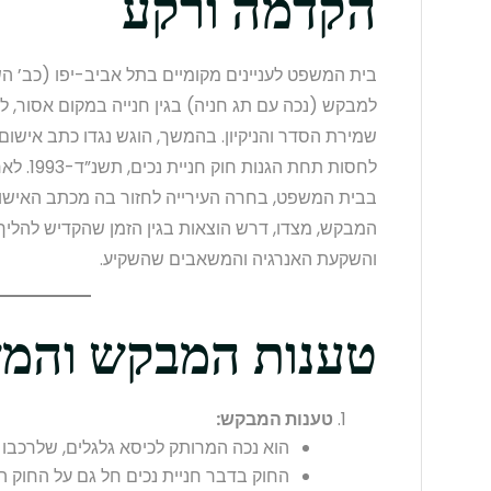
הקדמה ורקע
בית המשפט לעניינים מקומיים בתל אביב-יפו (כב’ הש
למבקש (נכה עם תג חניה) בגין חנייה במקום אסור, לכ
שמירת הסדר והניקיון. בהמשך, הוגש נגדו כתב אישו
לחסות תח
בבית המשפט, בחרה העירייה לחזור בה מכתב האישום
המבקש, מצדו, דרש הוצאות בגין הזמן שהקדיש להליך,
והשקעת האנרגיה והמשאבים שהשקיע.
טענות המבקש והמ
טענות המבקש:
הוא נכה המרותק לכיסא גלגלים, שלרכבו 
החוק בדבר חניית נכים חל גם על החוק ה