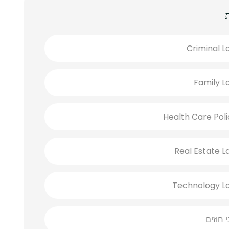
Criminal L
Family L
Health Care Poli
Real Estate L
Technology L
י חוזים