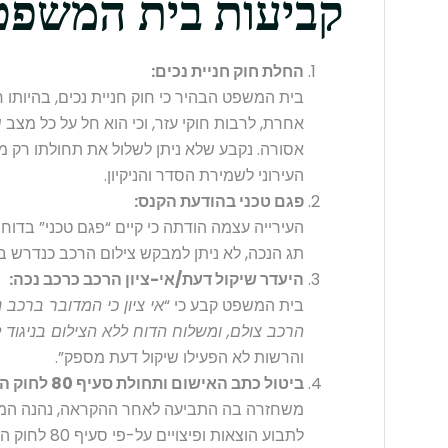
קביעות בית המשפט
החלת חוק חניית נכים:
בית המשפט הבהיר כי חוק חניית נכים, בהיותו 
אחרת, לרבות חוקי עזר, וכי הוא חל על כל מצב
אסורה. נקבע שלא ניתן לשלול את תחולתו רק 
העירוני לשמירת הסדר והניקיון.
פגם טכני בהודעת הקנס:
העירייה עצמה הודתה כי קיים “פגם טכני” בדוח. 
תג הנכה, לא ניתן למבקש צילום הרכב כנדרש בח
היעדר שיקול דעת/אי-ציון הרכב כרכב נכה:
בית המשפט קבע כי “
אי ציון כי המדובר ברכב נ
הרכב צולם, ומשלוח הדוח ללא הצילום בניגוד ל
והרשות לא הפעילו שיקול דעת מספק”.
ביטול כתב האישום ותחולת סעיף 80 לחוק העונשין:
משחזרה בה התביעה לאחר ההקראה, נהנה המבקש
לתבוע הוצאות 