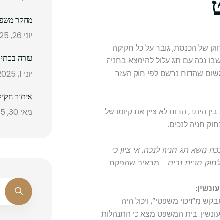
מחקר משפטי
יוני 26, 2025
חוק של הכנסת, גובר על כל חקיקה
עזרה בכתיב
 שבו נכה עם תג עלול להימצא בחניה
משום שהדוח נרשם לפי חוק העזר
יוני 1, 2025
איתור חקיק
בין היתר, הדוח לא ציין את קיומו של
מאי 30, 2025
וק חניה לנכים.
כה נושא תג חניה לנכה, אי ציון כי
חוק חניית נכים …
מראים שהפקח
 מ”זיכוי משפטי”, ויכול היה
ופיצויים על-פי סעיף 80 לחוק העונשין. בית המשפט מצא כי התנהלות