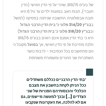
של בע”מ 919/15, שהרי על פי הדין האישי (הדין
העברי), חבות האב במזונות ילדים עד גיל 6 היא
חובה אבסולוטית. התשובה שניתנה בפסיקה (למשל
ב
בג”ץ 314/20 פלוני נ’ בית הדין הרבני הגדול
וב
בג”ץ 316/20 פלוני נ’ בית הדין הרבני הגדול
)
היא כי בתי הדין אמנם אינם רואים בבע”מ 919/15
הלכה מחייבת על פי הדין האישי, אך
בפועל
מקובל כי
הם מתחשבים בכל הנסיבות – לרבות כושר
השתכרות שני ההורים ומשמורת משותפת:
“
בתי הדין הרבניים ככללם משתדלים
ככל הניתן לקחת בחשבון את מצבם
הכלכלי והכנסותיהם הפנויות של שני
הצדדים […] ובכך למעשה מיישמים, גם
אם לא להלכה, את העקרונות שנקבעו