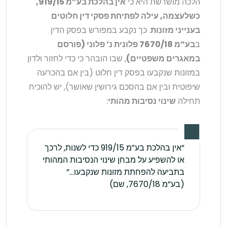
הלכה מושרשת היא כי
אין בהלכת בע”מ 919/15,
כשלעצמה, עילה לפתיחת פסקי דין חלוטים
בענייני מזונות
. כך נקבע במפורש בפסק הדין
ב
בע”מ 7670/18 פלונית נ’ פלוני (פורסם
במאגרים משפטיים)
, שבו הובהר כי כדי לחזור ולדון
במזונות שנקבעו בפסק דין חלוט (בין אם בהכרעה
שיפוטית ובין אם בהסכם גירושין שאושר), יש להוכיח
תחילה
שינוי נסיבות מהותי
:
“אין בהלכת בע”מ 919/15 כדי לשנות, לרכך
או להשפיע על מבחן שינוי הנסיבות המהותי
בתביעה להפחתת מזונות שנקבעו…”
(בע”מ 7670/18, שם)