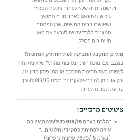
בקירוב את העקרונות שבבע”מ 919/15.
ישנה נטייה שלא לפתוח בקלות הסכמי
גירושין שהושגו לאחר מו”מ ממושך
ושאושרו בבית המשפט, שכן הפחתת
המזונות בלבד עשויה לערער את מאזן
הוויתורים הכולל.
מתי כן תתקבל התביעה לפתיחת תיק המזונות?
במצב שבו מוכח “שינוי נסיבות מהותי” שלא ניתן היה
לצפותו בעת חתימת ההסכם או מתן פסק הדין. אז,
ורק אז, ניתן להידרש לעקרונות בע”מ 919/15 לצורך
קביעת הסכום העדכני.
ציטוטים מרכזיים:
“
הלכת בע”מ 919/15 כשלעצמה אין בה
עילה לפתיחת פסקי דין חלוטים…
”
(בע”מ 7670/18 פלונית נ’ פלוני)