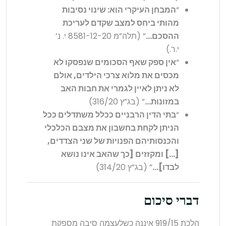
“
המבחן העיקרי הוא: שינוי נסיבות
מהותי ביחס למצב שקדם לעריכת
ההסכם…
” (תלה”מ 8581-12-20 י. נ’
י.ר.)
“
אין ספק שאף הסכומים שנפסקו לא
מכסים את מלוא צרכי הילדים, אולם
לא ניתן לאיין לגמרי את חבות האב
במזונות…
” (בג”ץ 316/20)
“
בתי הדין הרבניים ככלל משתדלים ככל
הניתן לקחת בחשבון את מצבם הכלכלי
והכנסותיהם הפנויות של שני הצדדים,
[…] ומקזזים [כך שהאב אינו נושא
לבדו]…
” (בג”ץ 314/20)
דברי סיכום
הלכת 919/15 איננה כשלעצמה סיבה מספקת