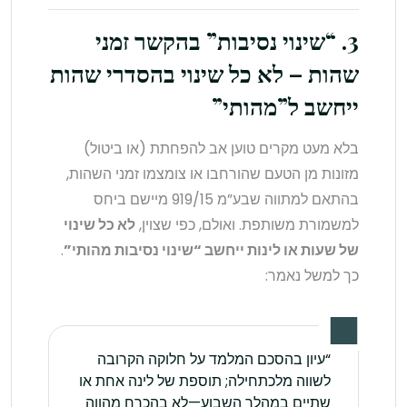
3. “שינוי נסיבות” בהקשר זמני
שהות – לא כל שינוי בהסדרי שהות
ייחשב ל”מהותי”
בלא מעט מקרים טוען אב להפחתת (או ביטול)
מזונות מן הטעם שהורחבו או צומצמו זמני השהות,
בהתאם למתווה שבע”מ 919/15 מיישם ביחס
למשמורת משותפת. ואולם, כפי שצוין,
לא כל שינוי
של שעות או לינות ייחשב “שינוי נסיבות מהותי”
.
כך למשל נאמר:
“עיון בהסכם המלמד על חלוקה הקרובה
לשווה מלכתחילה; תוספת של לינה אחת או
שתיים במהלך השבוע—לא בהכרח מהווה