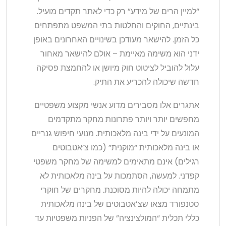
“למיין הרים של מידע” רק כדי לאתר תקדים מועיל.
בינתיים, החוקים והחלטות בתי המשפט מתפתחים
כל הזמן. להישאר מעודכן בשינויים האחרונים באופן
ידני הוא משימה מאיימת – אולם להישאר מאחור
עלול להוביל לציטוט חוק מיושן או להחמצת פסיקה
חדשה שיכולה להכריע את התיק.
אתגרים אלו מסבירים מדוע אנשי מקצוע משפטיים
מחפשים יותר ויותר פתרונות מחקר מתקדמים
המונעים על ידי בינה מלאכותית. מנועי חיפוש גנריים
או בינה מלאכותית “מוקנית” (כמו צ’אטבוטים
רגילים) אינם מתאימים למשימה של מחקר משפטי
קפדני. למעשה, הסתמכות על בינה מלאכותית לא
מתמחה יכולה להיות מסוכנת. מחקרים של חוקרי
סטנפורד מצאו שצ’אטבוטים של בינה מלאכותית
כללי תכלית “המולצינציה” של הפניות משפטיות עד