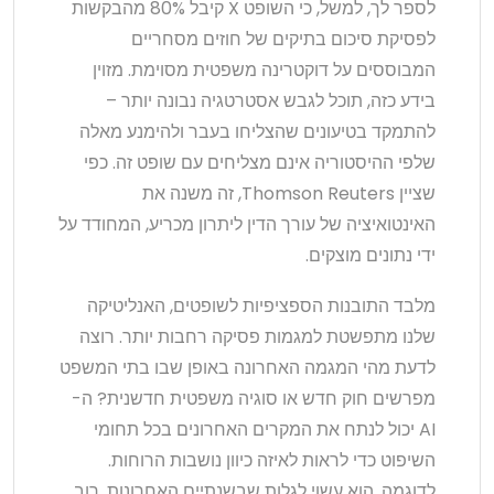
לספר לך, למשל, כי השופט X קיבל 80% מהבקשות
לפסיקת סיכום בתיקים של חוזים מסחריים
המבוססים על דוקטרינה משפטית מסוימת. מזוין
בידע כזה, תוכל לגבש אסטרטגיה נבונה יותר –
להתמקד בטיעונים שהצליחו בעבר ולהימנע מאלה
שלפי ההיסטוריה אינם מצליחים עם שופט זה. כפי
שציין Thomson Reuters, זה משנה את
האינטואיציה של עורך הדין ליתרון מכריע, המחודד על
ידי נתונים מוצקים.
מלבד התובנות הספציפיות לשופטים, האנליטיקה
שלנו מתפשטת למגמות פסיקה רחבות יותר. רוצה
לדעת מהי המגמה האחרונה באופן שבו בתי המשפט
מפרשים חוק חדש או סוגיה משפטית חדשנית? ה-
AI יכול לנתח את המקרים האחרונים בכל תחומי
השיפוט כדי לראות לאיזה כיוון נושבות הרוחות.
לדוגמה, הוא עשוי לגלות שבשנתיים האחרונות, רוב