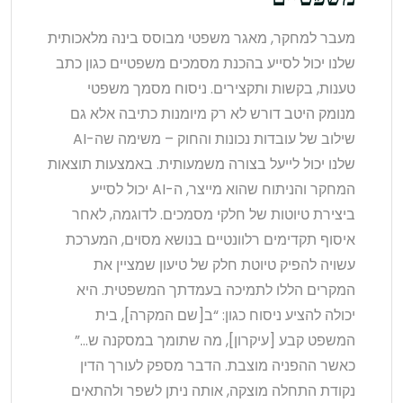
מעבר למחקר, מאגר משפטי מבוסס בינה מלאכותית
שלנו יכול לסייע בהכנת מסמכים משפטיים כגון כתב
טענות, בקשות ותקצירים. ניסוח מסמך משפטי
מנומק היטב דורש לא רק מיומנות כתיבה אלא גם
שילוב של עובדות נכונות והחוק – משימה שה-AI
שלנו יכול לייעל בצורה משמעותית. באמצעות תוצאות
המחקר והניתוח שהוא מייצר, ה-AI יכול לסייע
ביצירת טיוטות של חלקי מסמכים. לדוגמה, לאחר
איסוף תקדימים רלוונטיים בנושא מסוים, המערכת
עשויה להפיק טיוטת חלק של טיעון שמציין את
המקרים הללו לתמיכה בעמדתך המשפטית. היא
יכולה להציע ניסוח כגון: “ב[שם המקרה], בית
המשפט קבע [עיקרון], מה שתומך במסקנה ש…”
כאשר ההפניה מוצבת. הדבר מספק לעורך הדין
נקודת התחלה מוצקה, אותה ניתן לשפר ולהתאים