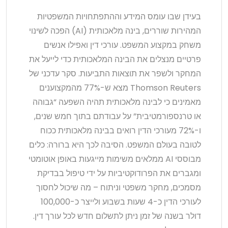
בעידן שבו עומס המידע וההתפתחויות המשפטיות
המהירות שוררים, בינה מלאכותית (AI) הפכה לשינוי
משחק במקצוע המשפט. עורכי דין ואפילו אנשים
פרטיים מנצלים את הבינה המלאכותית כדי לייעל את
המחקר ולשפר את תוצאות התביעות. סקר עדכני של
Thomson Reuters מצא ש-77% מהמקצוענים
מאמינים כי לבינה מלאכותית תהיה השפעה “גבוהה
או טרנספורמטיבית” על עבודתם בתוך חמש שנים,
ו-72% מעורכי הדין רואים בבינה מלאכותית ככוח
לטובה בעולם המשפט. הסיבה לכך היא ברורה: כלים
מבוססי AI ממלאים משימות מייגעות באופן אוטומטי
ומגברים את הפרודוקטיביות על ידי טיפול בבדיקת
מסמכים, מחקר משפטי וניתוח – מה שיכול לחסוך
לעורכי הדין כ-4 שעות בשבוע ולייצר כ-100,000
דולר בשנה של זמן ניתן לתשלום חדש לכל עורך דין.