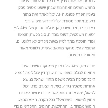
לדוגמה, אם אתה צריך את כל ההחלטות בערעור
בחמש השנים האחרונות שבהן שופט מסוים פסק
בעניין הפרת פטנט, ה-AI יכול לאתר זאת בתוך
רגעים. מחקר מסורתי עלול לדרוש חיפוש ידני
בארכיוני בתי המשפט, אך יכולת הסינון של ה-AI לפי
“סוגיה משפטית, דפוס עובדות, סוג בקשה, תוצאה
ועוד” חוסכת ממך למיין מאות מקרים לא רלוונטיים.
התוצאה היא מחקר מותאם אישית, רלוונטי מאוד
ומסופק במהירות.
יתרה מזו, ה-AI שלנו מבין שמחקר משפטי אינו
מתאים לכולם באופן שווה. עורך דין יכול לומר, “מצא
לי כל פסיקה מבית משפט מחוזי ישראל בנושא
אחריות משכיר נגד עובש”, או שאדם פרטי יכול
לשאול, “מה אומר החוק לגבי זכויות ירושה לילדים
מחוץ לנישואין בישראל?” בכל מקרה, ה-AI מבצע
חיפוש ממוקד בין ההחלטות, החוקים והתקדימים כדי