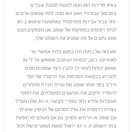
באיזו תדירות הוא נוטה להטות לטובת עובדים
בסכסוכי עבודה? האם הוא נוטה לתת עונשים ארוכים
יותר עבור עבירות מסוימות? באמצעות שימוש ב-AI
לגילוי דפוסים בפסיקות של שופט, אנו מספקים מבט
מונע נתונים על מה שמניע את השופט שלך.
סוג כזה של ניתוח היה כמעט בלתי אפשרי עד
לאחרונה. כיום, “כמויות הנתונים שסופקו על ידי AI
מאומן יכולות לעזור לך להבין כיצד שופטים נוטים
להכריע בבקשות מסוימות, את הרקורד של הצד
היריב בפני אותו שופט, את נטיית חברת מתחרים
להסדיר תיקים, את הטיעונים המוצלחים, את דפוסי
העובדות ומידע חיוני נוסף.” בקיצור, ה-AI שלנו מגדיל
בצורה דרמטית את גודל המדגם של הניסיון שיש לך
עם שופט או תרחיש מסוים. גם אם מעולם לא הופעת
בפני השופט X, ה-AI “ראה” מאות ממקרים שלו ויכול