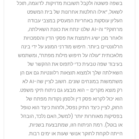
בשפה פשוטה ולקבל תשובות מדויקות. לדוגמה, תוכל
לשאול, “אילו החלטות אחרונות של בית המשפט
העליון עוסקות באחריות המעסיק במצבי עבודה
מרחוק?” וה-AI שלנו ינתח את כוונת השאילתה,
ולאחר מכן ישיג ויתמצת את פסקי הדין והסמכויות
הרלוונטיים ביותר. חיפוש מודרני המונע על ידי בינה
מלאכותית “עולה על חיפוש מילות מפתח”, ומשתמש
בעיבוד שפה טבעית כדי לתפוס את ההקשר של
השאילתה שלך ולמצוא תוצאות רלוונטיות גם אם הן
משתמשות במונחים שונים. חשוב לציין שה-AI לא
רק מוצא מקרים – הוא מבצע גם ניתוח תיקי משפט.
הוא יכול לקרוא פסק דין ולסמן נקודות מפתח של
החוק, לציין כיצד התיק נפסל, ולזהות כיצד הוא טופל
בפסיקות מאוחרות יותר (למשל, האם נלכד, הובהל
או בוטל). רמת הניתוח הזו, שמתבצעת בשניות,
הייתה לוקחת לחוקר אנושי שעות או ימים רבות.