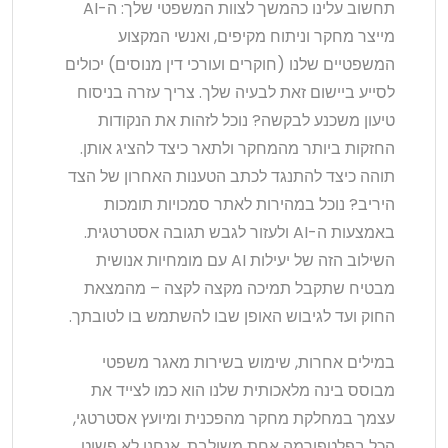
תחשוב עלינו כהמשך לצוות המשפטי שלך: ה-AI
מייצר מחקר וניתוח מקיפים, ואנשי המקצוע
המשפטיים שלנו (חוקרים ועורכי דין מנוסים) יכולים
לסייע ביישום זאת לבעיה שלך. צריך עזרה בניסוח
טיעון משכנע לבקשה? נוכל לזהות את הנקודות
החזקות ביותר מהמחקר ולתאר כיצד להציג אותן.
תוהה כיצד להתנגד לכתב הטענות האחרון של הצד
היריב? נוכל במהירות לאתר סמכויות תומכות
באמצעות ה-AI ולעזור לגבש תגובה אסטרטגית.
השילוב הזה של יעילות AI עם מומחיות אנושית
מבטיח שתקבל תמיכה מקצה לקצה – מהמצאת
החוק ועד לגיבוש האופן שבו להשתמש בו לטובתך.
במילים אחרות, שימוש בשירות מאגר משפטי
מבוסס בינה מלאכותית שלנו הוא כמו לצייד את
עצמך במחלקת מחקר מהפכנית ומיועץ אסטרטגי,
הכל בפלטפורמה אחת משולבת. אנחנו לא פשוט