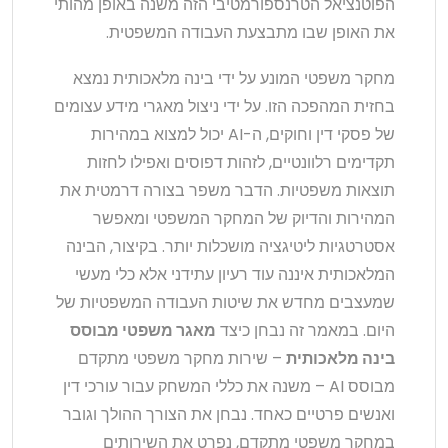
הפוטנציאל הטרנספורמטיבי הזה משנה באופן מהותי
את האופן שבו מתבצעת העבודה המשפטית.
מחקר משפטי המונע על ידי בינה מלאכותית נמצא
בחזית המהפכה הזו. על ידי ניצול מאגרי מידע עצומים
של פסקי דין וחוקים, ה-AI יכול למצוא במהירות
תקדימים רלוונטיים, לזהות דפוסים ואפילו לחזות
תוצאות משפטיות. הדבר משפר בצורה דרמטית את
המהירות והדיוק של המחקר המשפטי ומאפשר
אסטרטגיות ליטיגציה מושכלות יותר. בקיצור, הבינה
המלאכותית איננה עוד רעיון עתידני אלא כלי מעשי
שמעצבים מחדש את שיטות העבודה המשפטיות של
היום. במאמר זה נבחן כיצד
מאגר משפטי מבוסס
בינה מלאכותית
– שירות מחקר משפטי מתקדם
מבוסס AI – משנה את כללי המשחק עבור עורכי דין
ואנשים פרטיים כאחד. נבחן את הצורך ההולך וגובר
במחקר משפטי מתקדם, נפרט את השירותים