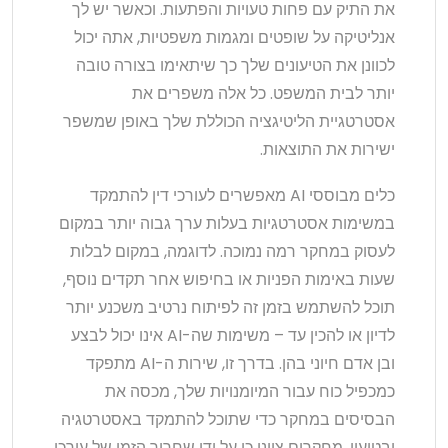
את התיק עם פחות טעויות והפתעות. וכאשר יש לך
אנליטיקה על שופטים ומגמות משפטיות, אתה יכול
לכוונן את הטיעונים שלך כך שיתאימו בצורה טובה
יותר לבית המשפט. כל אלה משפרים את
אסטרטגיית הליטיגציה הכוללת שלך באופן שמשפר
ישירות את התוצאות.
כלים מבוססי AI מאפשרים לעורכי דין להתמקד
במשימות אסטרטגיות בעלות ערך גבוה יותר במקום
לעסוק במחקר רמה נמוכה. לדוגמה, במקום לבלות
שעות באימות הפניות או בחיפוש אחר תקדים נוסף,
תוכל להשתמש בזמן זה לפיתוח נרטיב משכנע יותר
לדיון או להכין עד – משימות שה-AI אינו יכול לבצע
ובן אדם חיוני בהן. בדרך זו, שירות ה-AI מתפקד
כמכפיל כוח עבור המיומנויות שלך, מכסה את
הבסיסים במחקר כדי שתוכל להתמקד באסטרטגיה
ובטיעון. מחקרים ציינו כי על ידי שחרור הזמן של עורכי