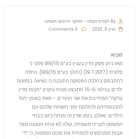
By לקסיס נקסט - מחקר וחיפוש משפטי
מרץ 11, 2025
0 Comments
מבוא
מאז ניתן פסק הדין בעניין בע”מ 919/15 פלוני נ’
פלונית (19.7.2017) (להלן: בע”מ 919/15), החלה
להתבסס בהלכה הפסוקה התובנה כי נשיאה במזונות
ילדים בגילאי 6–15 תתבצע מכוח עיקרון “חבות מדין
צדקה” המחייבת את שני ההורים – וזאת באופן יחסי
להכנסותיהם ולחלוקת זמני השהות שלהם עם
הילדים. ואולם, בזמן שדין זה מנחה כיום בבתי
המשפט לענייני משפחה, עולה לא אחת הטענה מצד
אבות המבקשים להפחית את סכום המזונות, כי “די