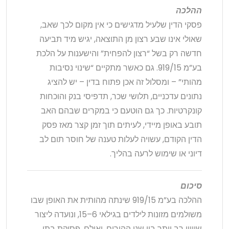
ההלכה
פסקי הדין שלעיל מדגישים כי אין מקום לכך שאב,
שאולי אינו שבע רצון מן התוצאה, יגיש מיד תביעה
חדשה רק בשל “רצון להפחית” והישענות על הלכת
בע”מ 919/15. גם כאשר מתקיים “שינוי נסיבות
מהותי” – ומסלול זה אכן פתוח בדין – יש להציג
נתונים עדכניים, תלושי שכר, תדפיסי בנק והוכחות
קונקרטיות. כך גם הוטעם כי במקרים שבהם האב
תובע באופן מיידי, לעיתים תוך זמן קצר מאז פסק
הדין הקודם, עשויה לעלות טענה של חוסר תום לב
דיוני או שימוש לרעה בהליך.
סיכום
ההלכה בע”מ 919/15 שינתה מהותית את האופן שבו
משולמים מזונות לילדים בגילאי 6–15, ונועדה ליצור
שוויון רב יותר בין שני ההורים. ואולם, פסיקת בתי