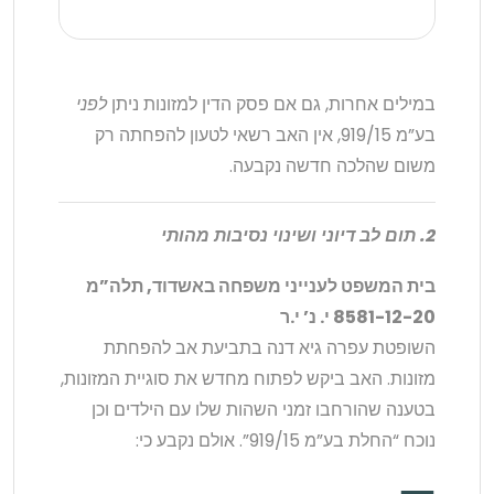
במילים אחרות, גם אם פסק הדין למזונות ניתן
לפני
בע”מ 919/15, אין האב רשאי לטעון להפחתה רק
משום שהלכה חדשה נקבעה.
2. תום לב דיוני ושינוי נסיבות מהותי
בית המשפט לענייני משפחה באשדוד, תלה”מ
8581-12-20 י. נ’ י.ר
השופטת עפרה גיא דנה בתביעת אב להפחתת
מזונות. האב ביקש לפתוח מחדש את סוגיית המזונות,
בטענה שהורחבו זמני השהות שלו עם הילדים וכן
נוכח “החלת בע”מ 919/15”. אולם נקבע כי: