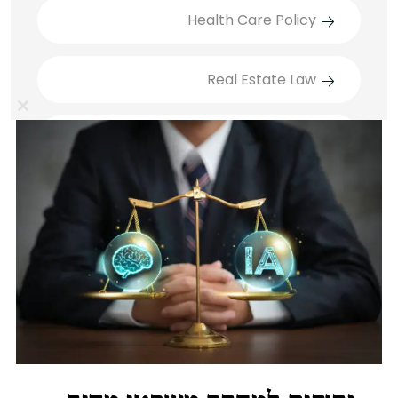
Health Care Policy
Real Estate Law
lose
Technology Law
this
ule
דיני חוזים
דיני משפחה
Recent Posts