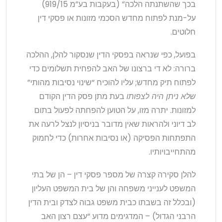
בכך שהשתנתה הלכה” (בעקבות בע”מ 919/15)
על-מנת לפתוח מחדש הסכמי מזונות או פסקי דין
חלוטים.
בפועל, כפי שנראה בפסקי הדין שנסקור להלן, ההלכה
ברורה: לא די ברצונו של האב להפחית תשלומים כדי
לפתוח תיק מחדש; עליו להוכיח “שינוי נסיבות מהותי”
שלא ניתן היה לצפותו
בעת מתן פסק הדין הקודם
למזונות. יתרה מזו, על הטוען להפחתה לפעול בתום
לב דיוני ולהראות שאין מדובר בניסיון לנצל לרעה את
התפתחות הפסיקה (או נסיבות אחרות) כדי לחמוק
מהתחייבויותיו.
להלן סקירה קצרה של מספר פסקי דין – הן של בתי
המשפט לענייני משפחה והן של בית המשפט העליון
(ובכלל זה בשבתו כבית משפט גבוה לצדק ובית הדין
הרבני הגדול) – המדגימים מדוע “עצם רצון האב