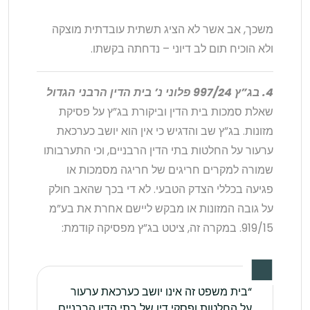
משכך, אב אשר לא הציג תשתית עובדתית מוצקה
ולא הוכיח תום לב דיוני – נדחתה בקשתו.
4. בג”ץ 997/24 פלוני נ’ בית הדין הרבני הגדול
שאלת סמכות בית הדין וביקורת בג”ץ על פסיקת
מזונות. בג”ץ שב והדגיש כי אין הוא יושב כערכאת
ערעור על החלטות בתי הדין הרבניים, וכי התערבותו
שמורה למקרים חריגים של חריגה מסמכות או
פגיעה בכללי הצדק הטבעי. לא די בכך שהאב חולק
על גובה המזונות או מבקש ליישם אחרת את בע”מ
919/15. במקרה זה, ציטט בג”ץ מפסיקה קודמת:
“בית משפט זה אינו יושב כערכאת ערעור
על החלטות ופסקי דין של בתי הדין הרבניים