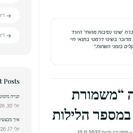
דינ
זמני שהות של 50% אינו בהכרח ‘שינוי נסיבות מהותי’ היורד
די
מדובר בשינוי דרמטי בתנאי חיי
לים בזמני השהות.”
t Posts
ה “משמורת
קנייה מקוו
יולי 30, 2026
במספר הלילות
איך מבצעים
יולי 17, 2026