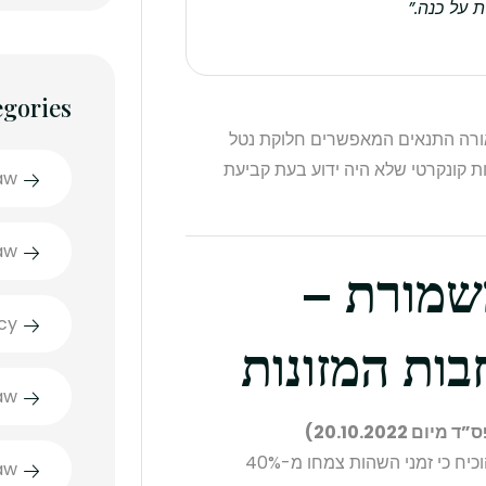
 על כנה.”
egories
ורה התנאים המאפשרים חלוקת נטל
בות קונקרטי שלא היה ידוע בעת קביעת
aw
aw
משמורת –
cy
ות המזונות
aw
בית המשפט דחה בקשת אב להפחתת מזונות אף שהוכיח כי זמני השהות צמחו מ-40%
aw