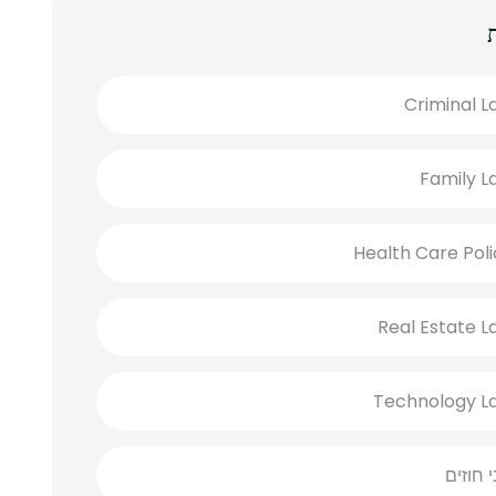
Criminal L
Family L
Health Care Poli
Real Estate L
Technology L
י חוזים