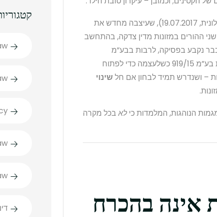
ל הקטינים; וכמובן – עיקרון טובת הילד.
קטגוריות
ברקע הדברים, ניצבת הלכת בע”מ 919/15 (פלוני נ’ פלונית, 19.07.2017), שעיצבה מחדש את
15, באופן המחייב את שני ההורים במזונות מדין צדקה, בהתחשב
aw
כבר נקבע בפסיקה, לרבות בבע”מ
7670/18 (פלונית נ’ פלוני, 20.01.2021), כי אין בהלכת בע”מ 919/15 כשלעצמה כדי לפתוח
ות – ושנדרש תמיד לבחון אם חל
שינוי
aw
נות.
cy
גמות הנוהגות, המלמדות כי
לא
בכל מקרה
aw
aw
 אינה בהכרח
דינ