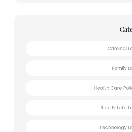
Cat
Criminal L
Family L
Health Care Poli
Real Estate L
Technology L