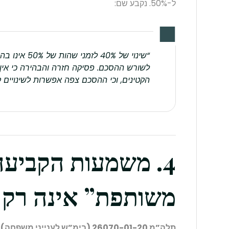
ל-50%. נקבע שם:
“שינוי של 40% ל
לשורש ההסכם. פסיקה חזרה והבהירה כי אין 
הקטינים, וכי ההסכם צפה אפשרות לשינויים ק
4. משמעות הקביע
משותפת” אינה רק 
תלה”מ 26070-01-20 (בימ”ש לענייני משפחה) – פסק דין מיום 13.11.2022