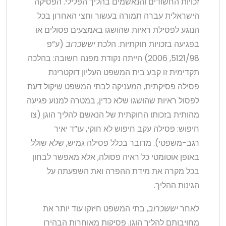
זכויות החשודים והנאשמים בהליך הפלילי. הפסיקה
הישראלית עברה תמורה בעשור וחצי האחרון בכל
הנוגע לפסילת ראיות שהושגו באמצעים פסולים או
בפגיעה בזכויות חוקתיות. הלכת
יששכרוב
(ע”פ
5121/98, 2006) הייתה נקודת מפנה חשובה: בהלכה
תקדימית זו קבע בית המשפט העליון דוקטרינת
פסילה פסיקתית, המעניקה לבתי המשפט שיקול דעת
לפסול ראיות שהושגו שלא כדין, במטרה למנוע פגיעה
מהותית בזכותו החוקתית של הנאשם להליך הוגן (צו
חיפוש: פסילה עקב חיפוש לא חוקי, עו”ד יאיר
רגב-משפטי). מדובר בכלל פסילה גמיש, שלא שולל
באופן אוטומטי כל ראיה פסולה, אלא מאפשר לבחון
בכל מקרה את מידת ההפרה ואת השפעתה על
הגינות ההליך.
לאחר
יששכרוב
, בתי המשפט חיזקו עוד יותר את
מחויבותם להליך הוגן. פסיקות מאוחרות הבהירו