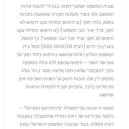
שבית המשפט ישמש
“חומה בצורה”
להגנת זכויות
הנאשם, ולא יכשיר פעולות חקירה שפוגעות בזכויות
באופן בלתי חוקי (צו חיפוש: פסילה עקב חיפוש לא
חוקי, עו”ד יאיר רגב-משפטי) (צו חיפוש: פסילה עקב
חיפוש לא חוקי, עו”ד יאיר רגב-משפטי). כך למשל,
בעניין בן-חיים (רע”פ 10141/09, 2012) פסל בית
המשפט העליון ראיות שהושגו בחיפוש בלתי חוקי על
גופו של חשוד – חיפוש שבוצע ללא עילה מספקת
ותוך “הסכמה” שלא ניתנה מדעת. מסר ברור עולה
מפסקי דין אלו: חובות החוק על רשויות האכיפה אינן
פורמליות בלבד, והפרתן תוביל לפסילת הראיות
שהושגו.
מגמה זו הגיעה אף לשאלת “פירות העץ המורעל” –
כלומר, מה דינה של ראיה נגזרת שהתקבלה בעקבות
ראיה פסולה. בעוד שבעבר המשפט הישראלי נמנע