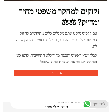
זקוקים למחקר משפטי מהיר
ומדויק? ⚖️⚖️
עם לקסיס נקסט אתם מקבלים כלים מתקדמים לחיזוק
קטגוריות
הטענות שלכם – במהירות, ביעילות ובאמינות שאין שניה
לה.
Criminal Law
קבלו ייעוץ ראשוני והצעת מחיר ללא התחייבות. לחצו כאן
והתחילו לשפר את הצלחת התיק שלכם!
Family Law
לחץ כאן!
Health Care Policy
Real Estate Law
לחץ כאן!
תודה, אולי אח"כ!