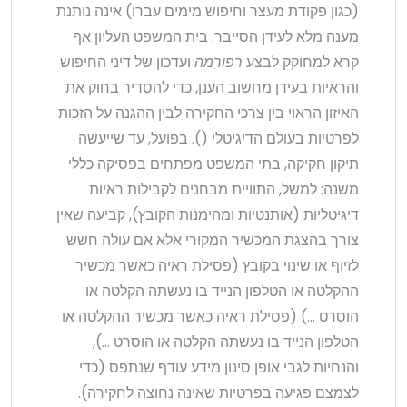
(כגון פקודת מעצר וחיפוש מימים עברו) אינה נותנת
מענה מלא לעידן הסייבר. בית המשפט העליון אף
קרא למחוקק לבצע
רפורמה
ועדכון של דיני החיפוש
והראיות בעידן מחשוב הענן, כדי להסדיר בחוק את
האיזון הראוי בין צרכי החקירה לבין ההגנה על הזכות
לפרטיות בעולם הדיגיטלי (). בפועל, עד שייעשה
תיקון חקיקה, בתי המשפט מפתחים בפסיקה כללי
משנה: למשל, התוויית מבחנים לקבילות ראיות
דיגיטליות (אותנטיות ומהימנות הקובץ), קביעה שאין
צורך בהצגת המכשיר המקורי אלא אם עולה חשש
לזיוף או שינוי בקובץ (פסילת ראיה כאשר מכשיר
ההקלטה או הטלפון הנייד בו נעשתה הקלטה או
הוסרט …) (פסילת ראיה כאשר מכשיר ההקלטה או
הטלפון הנייד בו נעשתה הקלטה או הוסרט …),
והנחיות לגבי אופן סינון מידע עודף שנתפס (כדי
לצמצם פגיעה בפרטיות שאינה נחוצה לחקירה).