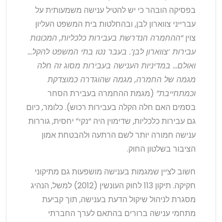
בפסיקה הובהר כי יש להטיל ענישה משמעותית על
עברייני צווארון לבן, ובהחלטות בית המשפט העליון
צוין
“ההחמרה הנדרשת בעבירות כלכליות, המכונות
עבירות ‘צווארון לבן’. בעבר נטו בתי המשפט להקל…
ואולם… במדיניות הענישה בעבירות מסוג זה חלה
מגמה של החמרה, מגמה שהוגדרה כמוצדקת
וכמתחייבת”
(מגמת ההחמרה בעבירת הסחר
בסמים האם חלה הקלה בעבירות רכוש). כלומר, כיום
גם עבירות כלכליות, שדימוין היה “נקי” יחסית, גוררות
ענישה חמורה יותר לשם הרתעה ולהבטחת אמון
הציבור בשלטון החוק.
חשוב לציין שמגמות בענישה מושפעות גם מתיקוני
חקיקה. תיקון 113 לחוק העונשין (2012) למשל, הנהיג
מסגרת לניהול שיקול הדעת בענישה, תוך קביעת
מתחמי ענישה ברורים בהתאם לערך החברתי