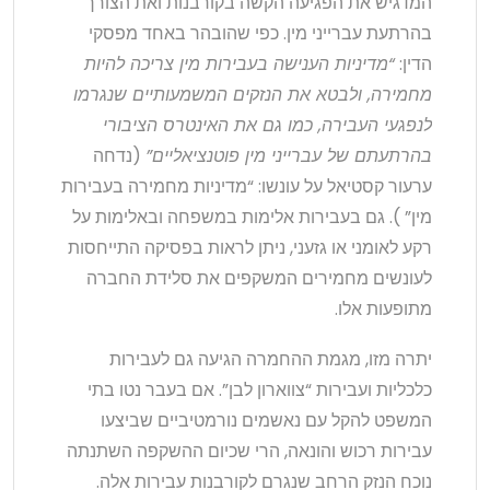
המדגיש את הפגיעה הקשה בקורבנות ואת הצורך
בהרתעת עברייני מין. כפי שהובהר באחד מפסקי
הדין:
“מדיניות הענישה בעבירות מין צריכה להיות
מחמירה, ולבטא את הנזקים המשמעותיים שנגרמו
לנפגעי העבירה, כמו גם את האינטרס הציבורי
בהרתעתם של עברייני מין פוטנציאליים”
(נדחה
ערעור קסטיאל על עונשו: “מדיניות מחמירה בעבירות
מין” ). גם בעבירות אלימות במשפחה ובאלימות על
רקע לאומני או גזעני, ניתן לראות בפסיקה התייחסות
לעונשים מחמירים המשקפים את סלידת החברה
מתופעות אלו.
יתרה מזו, מגמת ההחמרה הגיעה גם לעבירות
כלכליות ועבירות “צווארון לבן”. אם בעבר נטו בתי
המשפט להקל עם נאשמים נורמטיביים שביצעו
עבירות רכוש והונאה, הרי שכיום ההשקפה השתנתה
נוכח הנזק הרחב שנגרם לקורבנות עבירות אלה.