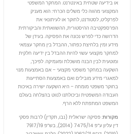
או בידיעה שטחית באינטרנט. המחקר המשפטי
המקצועי מהווה כלי משלים הכרחי: הוא מעניק
לפרקליט, לסטודנט, לחוקר או לעיתונאי את
הפרספקטיבה ההיסטורית, ההשוואתית והביקורתית
הדרושה כדי לפרש נכונה את הפסיקה. בעידן של
מידע זמין בלחיצת כפתור, ההבדל בין מחקר עצמאי
למחקר מקצועי עשוי להיות ההבדל בין ידיעה חלקית
ומוטעית לבין הבנה מושכלת ומעמיקה. לפיכך,
השקעה במחקר משפטי מקצועי – אם באמצעות מנוי
למאגרי מידע מובילים ואם באמצעות הסתייעות
בחוקר משפטי מומחה – היא השקעה ישירה באיכות
העבודה המשפטית וביכולתנו לנווט בהצלחה בעולם
המשפט המתפתח ללא הרף.
מקורות
: פסיקה ישראלית (נבו, תקדין) לרבות פסקי
דין עליון ע”פ 7475/14 (2014), בש”פ 7917/19
(2019), דנ”פ 1062/21 (2022);
הלכת יששכרוב