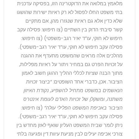
מלאמץ במלואה את הדוקטרינה הזו, בפסיקה עדכנית
בתי משפט החלו לפסול לא רק ראיות ישירות שהושגו
שלא כדין אלא גם ראיות שנגזרו מהן, אם מתקיים
קשר סיבתי הדוק בין השתיים (צו חיפוש: פסילה עקב
חיפוש לא חוקי, עו”ד יאיר רגב-משפטי) (צו חיפוש:
פסילה עקב חיפוש לא חוקי, עו”ד יאיר רגב-משפטי).
מהלכים אלה מראים שהמשפט מתעדף את ההגנה
על זכויות הפרט גם במחיר ויתור על ראיות מפלילות,
מתוך הבנה שציות לכללי ההליך ההוגן חשוב לאמון
הציבור. אכן, כדברי אחד השופטים:
“ביצור זכויות
הנאשמים במשפט מתחיל להשפיע, נקודת האיזון
משתנה, ומשקלן של זכויות האדם לעומת אינטרס
הציבור באכיפת המשפט הפלילי עולה”
(צו חיפוש:
פסילה עקב חיפוש לא חוקי, עו”ד יאיר רגב-משפטי).
ניתן לומר שבית המשפט העליון שואף לאזן מחדש בין
צורכי אכיפה יעילים לבין מניעת עיוות דין ופגיעה בלתי