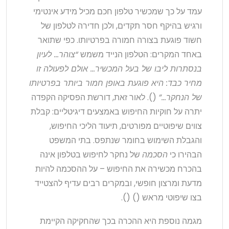
עמד על כך שמכשיר טלפון חכם מכיל מידע אינטימי
ורגיש בהיקף חסר תקדים, ולכן חדירה לטלפון של
חשוד פוגעת בצורה חמורה בפרטיותו. כפי שתואר
באחד המקרים: הטלפון הנייד משמש
“צוהר… לעיון
בנסתרות ליבו של בעל המכשיר… אולם לפעולה זו
מחיר כבד: היא פוגעת באופן חמור ביותר בפרטיותו
של הנחקר…”
(). לאור זאת, דורשת הפסיקה הקפדה
יתרה על חוקיות החיפוש באמצעים דיגיטליים: קבלת
צווים שיפוטיים מפורטים, תיעוד הליכי החיפוש,
והגבלת השימוש בחומר שנתפס. בתי המשפט
הבהירו כי
הסכמה
של נחקר לחיפוש בטלפון אינה
בהכרח מכשירה את החיפוש – על ההסכמה להיות
מדעת ומרצון חופשי, ובמקרים רבים עדיף להצטייד
בצו שיפוטי מראש () ().
מגמה נוספת היא ההכרה בכך שהחקיקה הקיימת