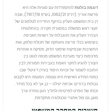
דוגמה בולטת
להתמודדות עם סוגיות אלה היא
פרשת
אוריך
(דנ”פ 1062/21, בש”פ 7917/19), שבה
דן בית המשפט העליון בהיקף החדירה לטלפונים של
יועצי ראש ממשלה במסגרת חקירה. בהחלטותיו
הבהיר העליון את ההגבלות על רשויות האכיפה
בשימוש בכלי פריצה והעתקה של תכולת טלפון, ואת
החשיבות שבפיקוח שיפוטי הדוק. פסיקה זו ואחרות
מדגימות כיצד מערכת המשפט מנסה לנווט בין
הצורך להגיע לחקר האמת בעבירות חמורות, לבין
החובה לשמור על זכויות היסוד בעידן דיגיטלי שבו
כמות המידע האישית היא עצומה. המגמה היא לקבוע
גבולות ברורים: אכיפה יעילה – כן, אך לא בכל מחיר.
זכותו של הפרט לפרטיות ולהליך הוגן נותרה ערך
מוגן, גם מול אתגרי טכנולוגיה מתקדמת.
חשיבות המחקר המשפטי