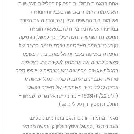
אחת המגמות הבולטות בפסיקה הפלילית העכשווית
היא מגמת החמרה בענישה בעבירות חמורות
ואלימות. בית המשפט העליון שב והדגיש את הצורך
במדיניות ענישה מחמירה שתבטא את חומרת
המעשים ותשמש הרתעה יעילה. כך למשל, בפסיקה
נקבע כי
“בשנים האחרונות ניכרת מגמה ברורה של
החמרה בענישה בעבירות אלימות… בתי המשפט
מצוּוים לתרום את תרומתם לעקירת נגע האלימות
בהטלת עונשים מרתיעים ומשמעותיים שישקפו מסר
מרתיע לעבריינים ולחברה כולה… ככלל ענישה זו
צריכה לכלול רכיב משמעותי של מאסר בפועל”
(ת”פ 15931/11/22 – מדינת ישראל נגד שי שמחון –
החלטות ופסקי דין פליליים ⚖️ ).
מגמה מחמירה זו ניכרת גם בתחומים נוספים.
בעבירות מין, למשל, אימץ העליון קו ענישה מחמיר