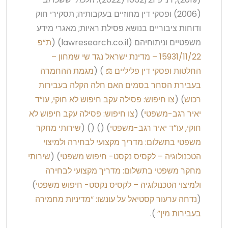
(2006) ופסקי דין מחוזיים בעקבותיה; תסקירי חוק
ודוחות ציבוריים בנושא פסילת ראיות; מאגרי מידע
משפטיים וניתוחיהם (lawresearch.co.il) (
ת”פ
15931/11/22 – מדינת ישראל נגד שי שמחון –
החלטות ופסקי דין פליליים ⚖️
) (
מגמת ההחמרה
בעבירת הסחר בסמים האם חלה הקלה בעבירות
רכוש
) (
צו חיפוש: פסילה עקב חיפוש לא חוקי, עו”ד
יאיר רגב-משפטי
) (
צו חיפוש: פסילה עקב חיפוש לא
חוקי, עו”ד יאיר רגב-משפטי
) () () (
שירותי מחקר
משפטי בתשלום: מדריך מקצועי לבחירה ולמיצוי
הטכנולוגיה – לקסיס נקסט- חיפוש משפטי
) (
שירותי
מחקר משפטי בתשלום: מדריך מקצועי לבחירה
ולמיצוי הטכנולוגיה – לקסיס נקסט- חיפוש משפטי
)
(
נדחה ערעור קסטיאל על עונשו: “מדיניות מחמירה
בעבירות מין”
).