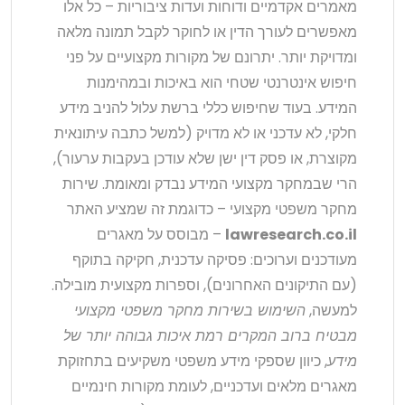
מאמרים אקדמיים ודוחות ועדות ציבוריות – כל אלו
מאפשרים לעורך הדין או לחוקר לקבל תמונה מלאה
ומדויקת יותר. יתרונם של מקורות מקצועיים על פני
חיפוש אינטרנטי שטחי הוא באיכות ובמהימנות
המידע. בעוד שחיפוש כללי ברשת עלול להניב מידע
חלקי, לא עדכני או לא מדויק (למשל כתבה עיתונאית
מקוצרת, או פסק דין ישן שלא עודכן בעקבות ערעור),
הרי שבמחקר מקצועי המידע נבדק ומאומת. שירות
מחקר משפטי מקצועי – כדוגמת זה שמציע האתר
lawresearch.co.il
– מבוסס על מאגרים
מעודכנים וערוכים: פסיקה עדכנית, חקיקה בתוקף
(עם התיקונים האחרונים), וספרות מקצועית מובילה.
למעשה,
השימוש בשירות מחקר משפטי מקצועי
מבטיח ברוב המקרים רמת איכות גבוהה יותר של
מידע
, כיוון שספקי מידע משפטי משקיעים בתחזוקת
מאגרים מלאים ועדכניים, לעומת מקורות חינמיים