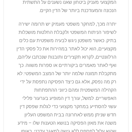
המקצועי מעניק ביטחון שאנו נשענים על התשתית
הנכונה והמעודכנת ביותר של הדין הקיים.
יתרה מכך, למחקר משפטי מעמיק יש תרומה ישירה
לשיפור הניתוח המשפטי ולקבלת החלטות מושכלות
בתיק. כאשר משפטן ניגש לבעיה משפטית עם כלים
מקצועיים, הוא יכול לאתר במהירות את כל פסקי הדין
הרלוונטיים, לקרוא תקצירים ותובנות שנכתבו עליהם,
ואף לאתר מאמרים ביקורתיים או ספרות משווה. כך
מתקבלת תמונה שלמה יותר של המצב המשפטי: לא
רק מה נפסק, אלא גם כיצד הפסיקה נתפסת על ידי
הקהילה המשפטית ומהם כיווני ההתפתחות
האפשריים. למשל, עורך דין המופיע בערעור פלילי
עשוי להסתייע במחקר מקצועי כדי לגלות שפסק דין
חדש שניתן ממש לאחרונה בבית המשפט העליון
משנה את מאזן הפסיקה בנושא הטענות שלו – מידע
שהוא עלול לפספס ללא גישה למאגר עדכני. באופן