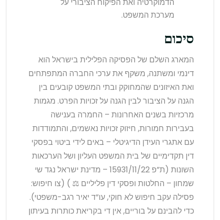
הדמוקרטיה ואת הפיקוח הציבורי על
מערכת המשפט.
סיכום
המארג השלם של הפסיקה הפלילית בישראל הוא
דינמי ומשתנה, משקף את ערכי החברה המתפתחים
ואת האיזונים שהמחוקק ובתי המשפט קובעים בין
הגנה על הציבור לבין הגנה על זכויות הפרט. מגמות
מרכזיות בשנים האחרונות – החמרה בענישה
בעבירות חמורות, חיזוק זכויות נאשמים, והתמודדות
עם אתגרי העידן הדיגיטלי – באים לידי ביטוי בפסקי
דין תקדימיים של בית המשפט העליון ושל הערכאות
השונות (ת”פ 15931/11/22 – מדינת ישראל נגד שי
שמחון – החלטות ופסקי דין פליליים ⚖️ ) (צו חיפוש:
פסילה עקב חיפוש לא חוקי, עו”ד יאיר רגב-משפטי).
כדי להבינם על בוריים, אין די בקריאת כותרות בעיתון