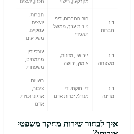
מקרקעין, רישוי
תכנון, יועצים
חברות,
חוק החברות, דיני
דיני
יועצים
ניירות ערך, ממשל
חברות
עסקיים,
תאגידי
משקיעים
עורכי דין
דיני
גירושין, מזונות,
מתמחים,
משפחה
אימוץ, ירושה
משפחות
רשויות
דיני
דין חוקתי, דין
ציבור,
מדינה
מנהלי, זכויות אדם
ארגוני זכויות
אדם
איך לבחור שירות מחקר משפטי
איכותי?