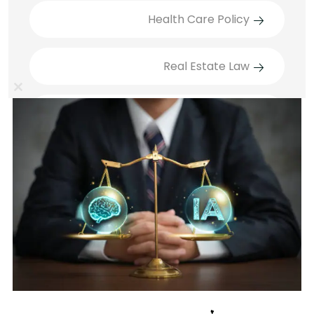
Health Care Policy
Real Estate Law
lose
Technology Law
this
ule
דיני חוזים
דיני משפחה
Recent Posts