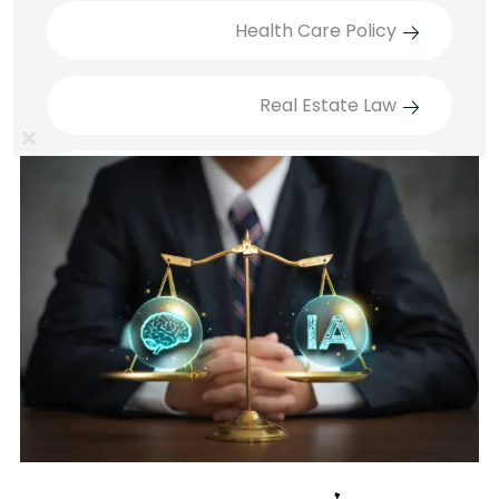
Health Care Policy
Real Estate Law
lose
Technology Law
this
ule
דיני חוזים
דיני משפחה
Recent Posts