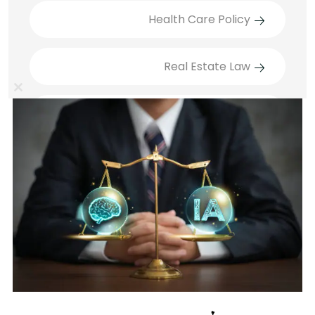
Health Care Policy
Real Estate Law
lose
Technology Law
this
ule
דיני חוזים
דיני משפחה
Recent Posts