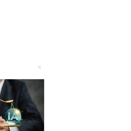
Close
this
module